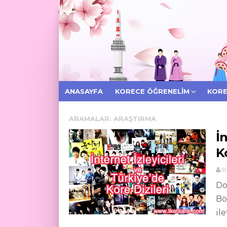
ANASAYFA
KORECE ÖĞRENELIM
KORE
ARAMALAR:
ARAŞTIRMA
İ
K
B
Do
Bö
il