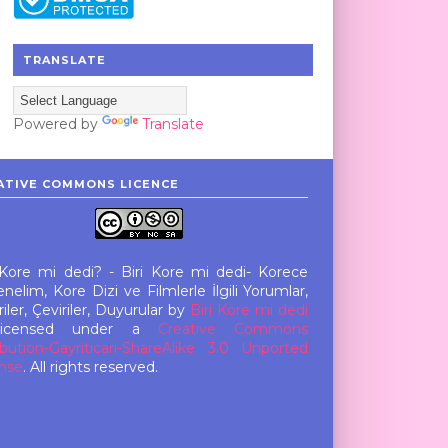
TRANSLATE
Powered by
Translate
ATIVE COMMONS LICENCE
 Kore mi dedi? - Biri Kore mi dedi- Korece
nelim, Kore Dizi ve Filmlerle İlgili Yorumlar,
iler, Çeviriler, Duyurular
by
Biri Kore mi dedi
licensed under a
Creative Commons
ibution-Gayriticari-ShareAlike 3.0 Unported
nse
. All rights reserved.