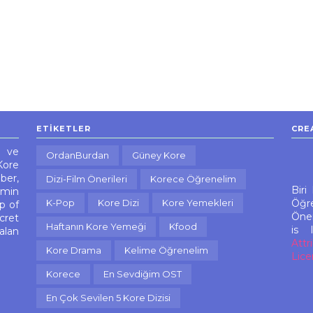
ETIKETLER
CRE
n ve
OrdanBurdan
Güney Kore
Kore
ber,
Dizi-Film Önerileri
Korece Öğrenelim
Biri
imin
K-Pop
Kore Dizi
Kore Yemekleri
Öğre
p of
Öner
cret
Haftanın Kore Yemeği
Kfood
is 
alan
Attr
Kore Drama
Kelime Öğrenelim
Lice
Korece
En Sevdiğim OST
En Çok Sevilen 5 Kore Dizisi