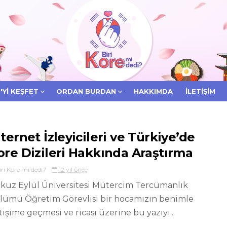
'YI KEŞFET
ORDAN BURDAN
HAKKIMDA
İLETIŞIM
nternet İzleyicileri ve Türkiye’de
ore Dizileri Hakkında Araştırma
iri Kore mi dedi?
12 yıl önce
kuz Eylül Üniversitesi Mütercim Tercümanlık
lümü Öğretim Görevlisi bir hocamızın benimle
etişime geçmesi ve ricası üzerine bu yazıyı...