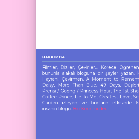
HAKKIMDA
Filmler, Diziler, Çeviriler... Korece Öğrene
bununla alakalı bloguna bir şeyler yazan, 
Hayranı, Çevirmen, A Moment to Remem
Daisy, More Than Blue, 49 Days, Düşler
Prensi / Goong / Princess Hour, The 1st Sho
Coffee Prince, Lie To Me, Greatest Love, Se
Garden izleyen ve bunların etkisinde k
insanın blogu.
Biri Kore mi dedi