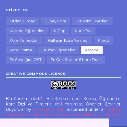
ETIKETLER
OrdanBurdan
Güney Kore
Dizi-Film Önerileri
Korece Öğrenelim
K-Pop
Kore Dizi
Kore Yemekleri
Haftanın Kore Yemeği
Kfood
Kore Drama
Kelime Öğrenelim
Korece
En Sevdiğim OST
En Çok Sevilen 5 Kore Dizisi
CREATIVE COMMONS LICENCE
Biri Kore mi dedi? - Biri Kore mi dedi- Korece Öğrenelim,
Kore Dizi ve Filmlerle İlgili Yorumlar, Öneriler, Çeviriler,
Duyurular
by
Biri Kore mi dedi
is licensed under a
Creative
Commons Attribution-Gayriticari-ShareAlike 3.0 Unported
License
. All rights reserved.