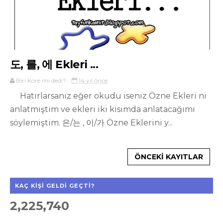
도, 를, 에 Ekleri ...
Biri Kore mi dedi?
14 yıl önce
Hatırlarsanız eğer okudu iseniz Özne Ekleri ni
anlatmıştım ve ekleri iki kısımda anlatacağımı
söylemiştim. 은/는 , 이/가 Özne Eklerini y...
ÖNCEKI KAYITLAR
KAÇ KIŞI GELDI GEÇTI?
2,225,740