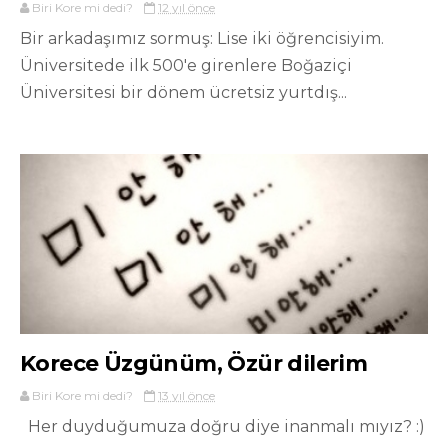
Biri Kore mi dedi?
12 yıl önce
Bir arkadaşımız sormuş: Lise iki öğrencisiyim.
Üniversitede ilk 500'e girenlere Boğaziçi
Üniversitesi bir dönem ücretsiz yurtdış...
Korece Üzgünüm, Özür dilerim
Biri Kore mi dedi?
13 yıl önce
Her duyduğumuza doğru diye inanmalı mıyız? :)