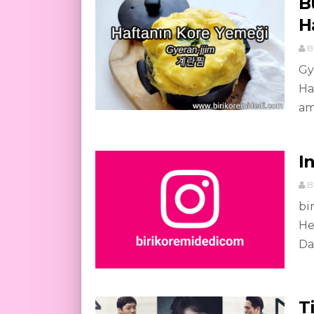
B
H
B
Gy
Ha
am
I
B
bi
He
Da
T