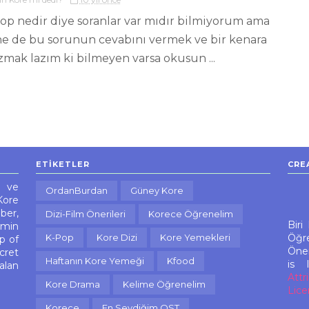
op nedir diye soranlar var mıdır bilmiyorum ama
ne de bu sorunun cevabını vermek ve bir kenara
zmak lazım ki bilmeyen varsa okusun ...
ETIKETLER
CRE
n ve
OrdanBurdan
Güney Kore
Kore
ber,
Dizi-Film Önerileri
Korece Öğrenelim
Biri
imin
K-Pop
Kore Dizi
Kore Yemekleri
Öğre
p of
Öner
cret
Haftanın Kore Yemeği
Kfood
is 
alan
Attr
Kore Drama
Kelime Öğrenelim
Lice
Korece
En Sevdiğim OST