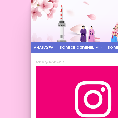
ANASAYFA
KORECE ÖĞRENELIM
KORE
ÖNE ÇIKANLAR