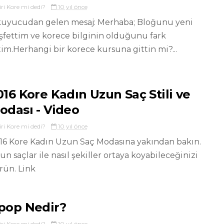
iri Kore mi dedi?
10 yıl önce
uyucudan gelen mesaj: Merhaba; Bloğunu yeni
şfettim ve korece bilginin olduğunu fark
tim.Herhangi bir korece kursuna gittin mi?...
016 Kore Kadın Uzun Saç Stili ve
odası - Video
iri Kore mi dedi?
10 yıl önce
16 Kore Kadın Uzun Saç Modasına yakından bakın.
un saçlar ile nasıl şekiller ortaya koyabileceğinizi
rün. Link
pop Nedir?
iri Kore mi dedi?
10 yıl önce