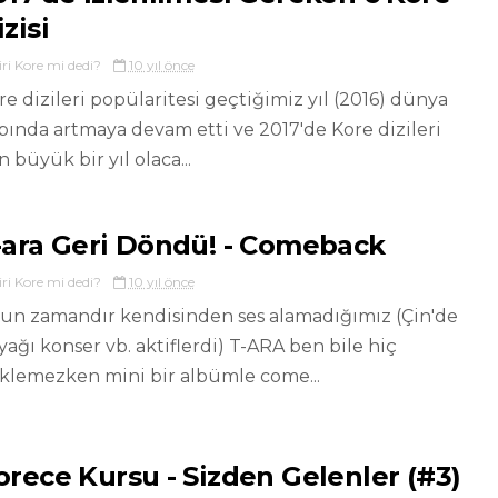
zisi
iri Kore mi dedi?
10 yıl önce
re dizileri popülaritesi geçtiğimiz yıl (2016) dünya
pında artmaya devam etti ve 2017'de Kore dizileri
n büyük bir yıl olaca...
-ara Geri Döndü! - Comeback
iri Kore mi dedi?
10 yıl önce
un zamandır kendisinden ses alamadığımız (Çin'de
yağı konser vb. aktiflerdi) T-ARA ben bile hiç
klemezken mini bir albümle come...
orece Kursu - Sizden Gelenler (#3)