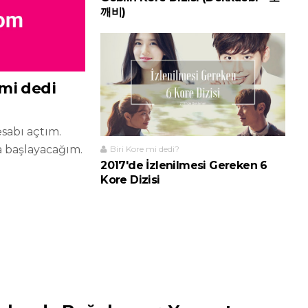
깨비)
 mi dedi
sabı açtım.
 başlayacağım.
Biri Kore mi dedi?
2017'de İzlenilmesi Gereken 6
Kore Dizisi