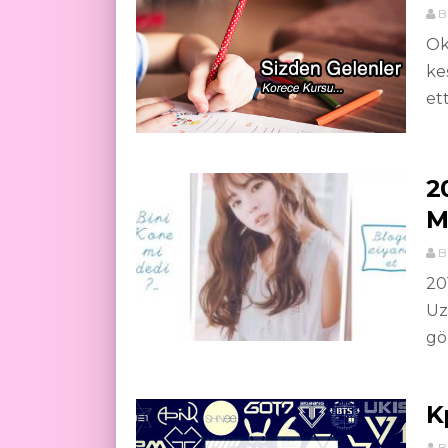
B
Ok
ke
et
2
M
B
20
Uz
gö
K
B