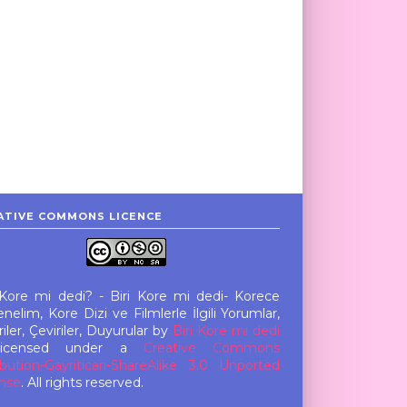
ATIVE COMMONS LICENCE
 Kore mi dedi? - Biri Kore mi dedi- Korece
nelim, Kore Dizi ve Filmlerle İlgili Yorumlar,
iler, Çeviriler, Duyurular
by
Biri Kore mi dedi
licensed under a
Creative Commons
ibution-Gayriticari-ShareAlike 3.0 Unported
nse
. All rights reserved.