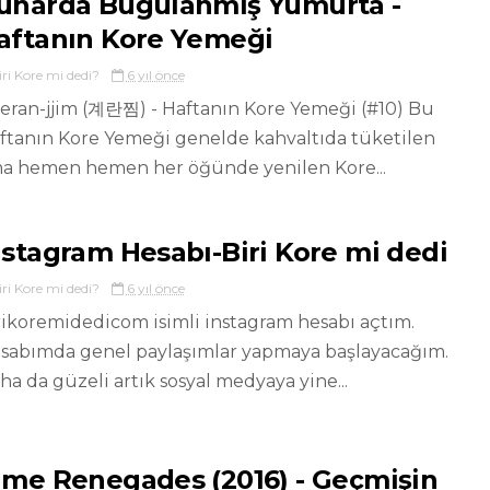
uharda Buğulanmış Yumurta -
aftanın Kore Yemeği
iri Kore mi dedi?
6 yıl önce
eran-jjim (계란찜) - Haftanın Kore Yemeği (#10) Bu
ftanın Kore Yemeği genelde kahvaltıda tüketilen
a hemen hemen her öğünde yenilen Kore...
nstagram Hesabı-Biri Kore mi dedi
iri Kore mi dedi?
6 yıl önce
rikoremidedicom isimli instagram hesabı açtım.
sabımda genel paylaşımlar yapmaya başlayacağım.
ha da güzeli artık sosyal medyaya yine...
ime Renegades (2016) - Geçmişin