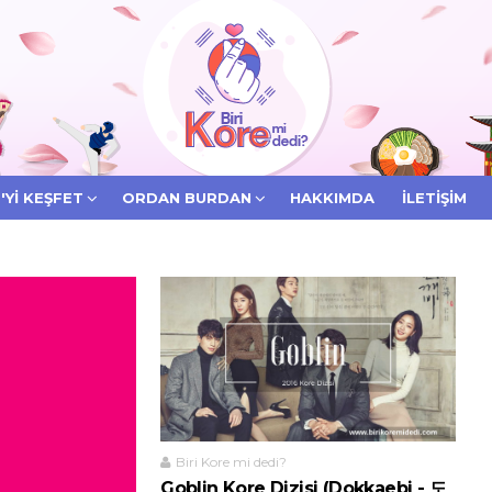
'YI KEŞFET
ORDAN BURDAN
HAKKIMDA
İLETIŞIM
Biri Kore mi dedi?
Goblin Kore Dizisi (Dokkaebi - 도