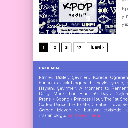
Kp
yi
ya
1
2
3
17
İLERI
HAKKIMDA
Filmler, Diziler, Çeviriler... Korece Öğrene
bununla alakalı bloguna bir şeyler yazan, 
Hayranı, Çevirmen, A Moment to Remem
Daisy, More Than Blue, 49 Days, Düşler
Prensi / Goong / Princess Hour, The 1st Sho
Coffee Prince, Lie To Me, Greatest Love, Se
Garden izleyen ve bunların etkisinde k
insanın blogu.
Biri Kore mi dedi