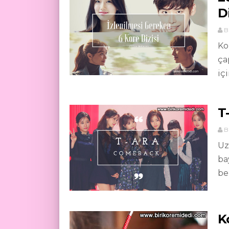
Di
B
Ko
ça
içi
T
B
Uz
ba
be
K