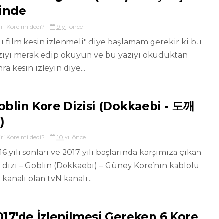
zinde
iri Kore mi dedi?
9 yıl önce
u film kesin izlenmeli" diye başlamam gerekir ki bu
zıyı merak edip okuyun ve bu yazıyı okuduktan
ra kesin izleyin diye...
oblin Kore Dizisi (Dokkaebi - 도깨
)
iri Kore mi dedi?
10 yıl önce
16 yılı sonları ve 2017 yılı başlarında karşımıza çıkan
 dizi – Goblin (Dokkaebi) – Güney Kore’nin kablolu
 kanalı olan tvN kanalı...
017'de İzlenilmesi Gereken 6 Kore