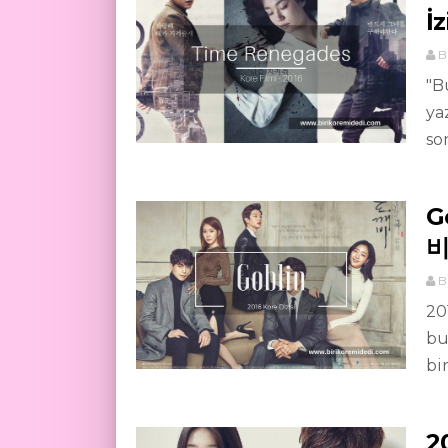
İ
B
"B
ya
son
G
비
B
20
bu
bir
2