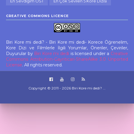
En Sevdiğim OST
En Çok Sevilen 5 Kore Dizisi
CREATIVE COMMONS LICENCE
Biri Kore mi dedi? - Biri Kore mi dedi- Korece Öğrenelim,
Kore Dizi ve Filmlerle İlgili Yorumlar, Öneriler, Çeviriler,
Duyurular
by
Biri Kore mi dedi
is licensed under a
Creative
Commons Attribution-Gayriticari-ShareAlike 3.0 Unported
License
. All rights reserved.
Copyright © 2011 -
2026
Biri Kore mi dedi? ...