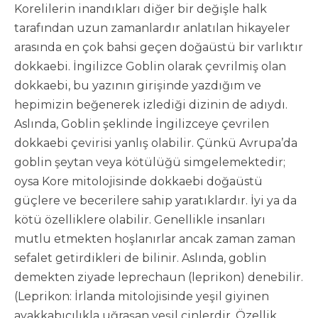
Korelilerin inandıkları diğer bir değişle halk
tarafından uzun zamanlardır anlatılan hikayeler
arasında en çok bahsi geçen doğaüstü bir varlıktır
dokkaebi. İngilizce Goblin olarak çevrilmiş olan
dokkaebi, bu yazının girişinde yazdığım ve
hepimizin beğenerek izlediği dizinin de adıydı.
Aslında, Goblin şeklinde İngilizceye çevrilen
dokkaebi çevirisi yanlış olabilir. Çünkü Avrupa’da
goblin şeytan veya kötülüğü simgelemektedir;
oysa Kore mitolojisinde dokkaebi doğaüstü
güçlere ve becerilere sahip yaratıklardır. İyi ya da
kötü özelliklere olabilir. Genellikle insanları
mutlu etmekten hoşlanırlar ancak zaman zaman
sefalet getirdikleri de bilinir. Aslında, goblin
demekten ziyade leprechaun (leprikon) denebilir.
(Leprikon: İrlanda mitolojisinde yeşil giyinen
ayakkabıcılıkla uğraşan yeşil cinlerdir. Özellik