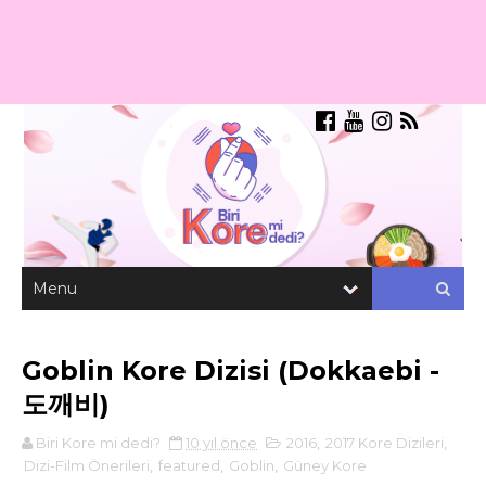
Goblin Kore Dizisi (Dokkaebi -
도깨비)
Biri Kore mi dedi?
10 yıl önce
2016
,
2017 Kore Dizileri
,
Dizi-Film Önerileri
,
featured
,
Goblin
,
Güney Kore