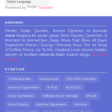
Powered by
Translate
HAKKIMDA
Filmler, Diziler, Çeviriler... Korece Öğrenen ve bununla
alakalı bloguna bir şeyler yazan, Kore Hayranı, Çevirmen, A
Moment to Remember, Daisy, More Than Blue, 49 Days,
Düşlerimin Prensi / Goong / Princess Hour, The 1st Shop
of Coffee Prince, Lie To Me, Greatest Love, Secret Garden
izleyen ve bunların etkisinde kalan insanın blogu.
Biri Kore
mi dedi
ETIKETLER
OrdanBurdan
Güney Kore
Dizi-Film Önerileri
Korece Öğrenelim
K-Pop
Kore Dizi
Kore Yemekleri
Haftanın Kore Yemeği
Kfood
Kore Drama
Kelime Öğrenelim
Korece