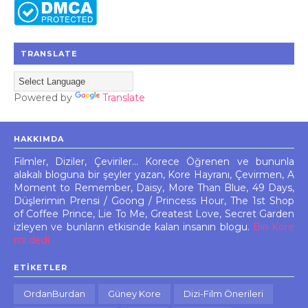
TRANSLATE
Powered by
Translate
HAKKIMDA
Filmler, Diziler, Çeviriler... Korece Öğrenen ve bununla
alakalı bloguna bir şeyler yazan, Kore Hayranı, Çevirmen, A
Moment to Remember, Daisy, More Than Blue, 49 Days,
Düşlerimin Prensi / Goong / Princess Hour, The 1st Shop
of Coffee Prince, Lie To Me, Greatest Love, Secret Garden
izleyen ve bunların etkisinde kalan insanın blogu.
Biri Kore
mi dedi
ETIKETLER
OrdanBurdan
Güney Kore
Dizi-Film Önerileri