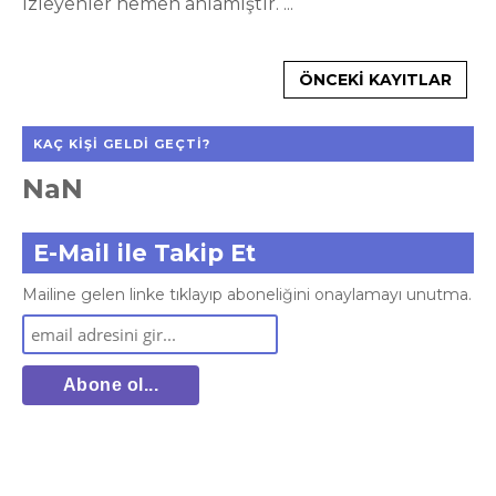
izleyenler hemen anlamıştır. ...
ÖNCEKI KAYITLAR
KAÇ KIŞI GELDI GEÇTI?
NaN
E-Mail ile Takip Et
Mailine gelen linke tıklayıp aboneliğini onaylamayı unutma.