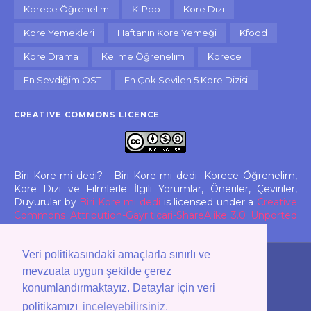
Korece Öğrenelim
K-Pop
Kore Dizi
Kore Yemekleri
Haftanın Kore Yemeği
Kfood
Kore Drama
Kelime Öğrenelim
Korece
En Sevdiğim OST
En Çok Sevilen 5 Kore Dizisi
CREATIVE COMMONS LICENCE
Biri Kore mi dedi? - Biri Kore mi dedi- Korece Öğrenelim,
Kore Dizi ve Filmlerle İlgili Yorumlar, Öneriler, Çeviriler,
Duyurular
by
Biri Kore mi dedi
is licensed under a
Creative
Commons Attribution-Gayriticari-ShareAlike 3.0 Unported
License
. All rights reserved.
Veri politikasındaki amaçlarla sınırlı ve
mevzuata uygun şekilde çerez
Copyright © 2011 -
2026
Biri Kore mi dedi? ...
konumlandırmaktayız. Detaylar için veri
politikamızı
inceleyebilirsiniz.